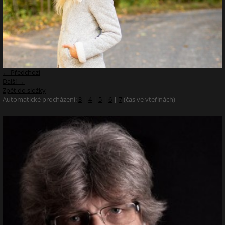
← Předchozí
Další →
Zpět do složky
Automatické procházení:
3
|
4
|
5
|
6
|
7
(čas ve vteřinách)