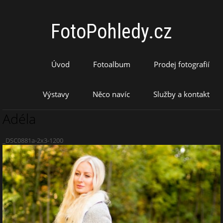
FotoPohledy.cz
Úvod
Fotoalbum
Prodej fotografií
Výstavy
Něco navíc
Služby a kontakt
Adéla
_DSC0881a-2x3-1200