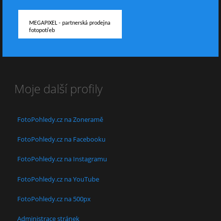
MEGAPIXEL - partnerská prodejna
fotopotřeb
Moje další profily
FotoPohledy.cz na Zoneramě
FotoPohledy.cz na Facebooku
FotoPohledy.cz na Instagramu
FotoPohledy.cz na YouTube
FotoPohledy.cz na 500px
Administrace stránek