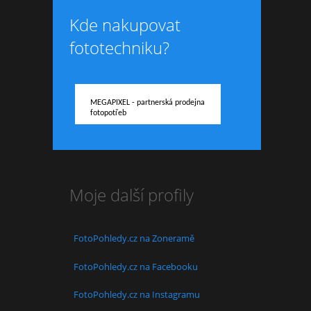
Kde nakupovat
fototechniku?
MEGAPIXEL - partnerská prodejna
fotopotřeb
Moje další profily
FotoPohledy.cz na Zoneramě
FotoPohledy.cz na Facebooku
FotoPohledy.cz na Instagramu