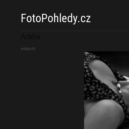
FotoPohledy.cz
Adéla
Adéla 05