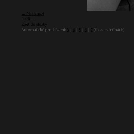
← Předchozí
Další →
Zpět do složky
Automatické procházení:
3
|
4
|
5
|
6
|
7
(čas ve vteřinách)