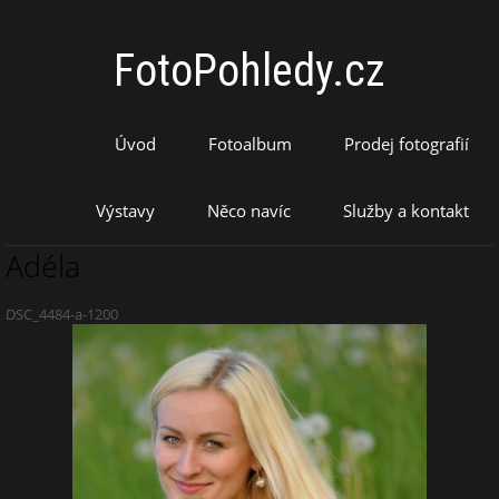
FotoPohledy.cz
Úvod
Fotoalbum
Prodej fotografií
Výstavy
Něco navíc
Služby a kontakt
Adéla
DSC_4484-a-1200