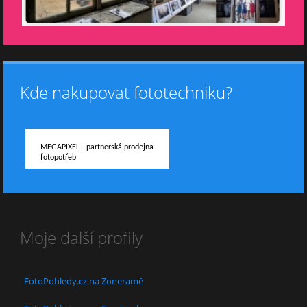
Kde nakupovat fototechniku?
MEGAPIXEL - partnerská prodejna
fotopotřeb
Moje další profily
FotoPohledy.cz na Zoneramě