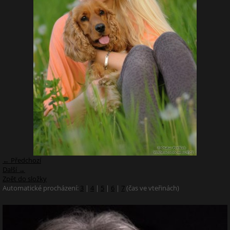
← Předchozí
Další →
Zpět do složky
Automatické procházení:
3
|
4
|
5
|
6
|
7
(čas ve vteřinách)