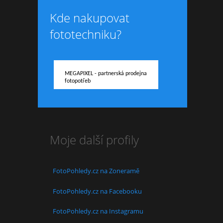
Kde nakupovat
fototechniku?
MEGAPIXEL - partnerská prodejna
fotopotřeb
Moje další profily
FotoPohledy.cz na Zoneramě
FotoPohledy.cz na Facebooku
FotoPohledy.cz na Instagramu