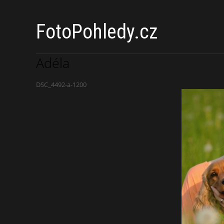
FotoPohledy.cz
Adéla
DSC_4492-a-1200