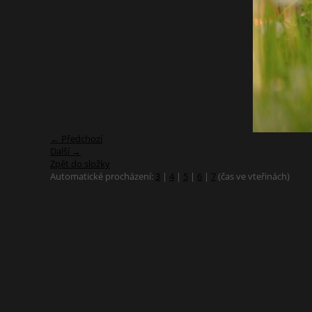
← Předchozí
Další →
Zpět do složky
Automatické procházení:
3
|
4
|
5
|
6
|
7
(čas ve vteřinách)