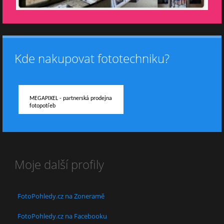
Kde nakupovat fototechniku?
MEGAPIXEL - partnerská prodejna
fotopotřeb
Moje další profily
FotoPohledy.cz na Zoneramě
FotoPohledy.cz na Facebooku