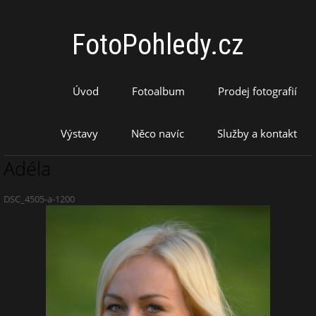
FotoPohledy.cz
Úvod
Fotoalbum
Prodej fotografií
Výstavy
Něco navíc
Služby a kontakt
Adéla
DSC_4505-a-1200