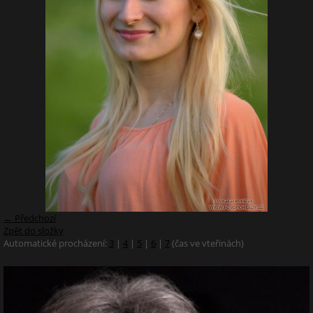
← Předchozí
Zpět do složky
Automatické procházení:
3
|
4
|
5
|
6
|
7
(čas ve vteřinách)