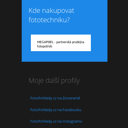
Kde nakupovat
fototechniku?
MEGAPIXEL - partnerská prodejna
fotopotřeb
Moje další profily
FotoPohledy.cz na Zoneramě
FotoPohledy.cz na Facebooku
FotoPohledy.cz na Instagramu