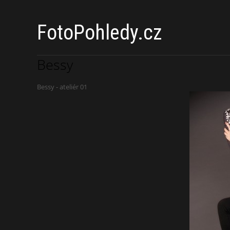
FotoPohledy.cz
Bessy
Bessy - ateliér 01