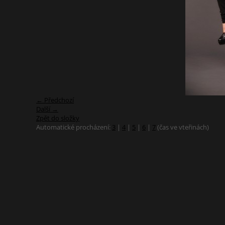
← Předchozí
Další →
Zpět do složky
Automatické procházení:
3
|
4
|
5
|
6
|
7
(čas ve vteřinách)