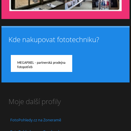
Kde nakupovat fototechniku?
MEGAPIXEL - partnerská prodejna
fotopotřeb
Moje další profily
FotoPohledy.cz na Zoneramě