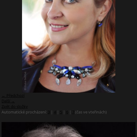
← Předchozí
Další →
Zpět do složky
Automatické procházení:
3
|
4
|
5
|
6
|
7
(čas ve vteřinách)