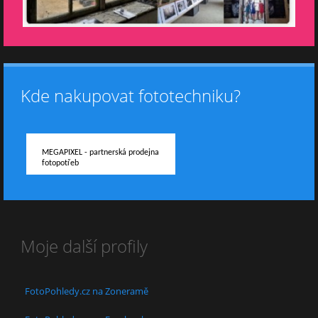
Kde nakupovat fototechniku?
MEGAPIXEL - partnerská prodejna
fotopotřeb
Moje další profily
FotoPohledy.cz na Zoneramě