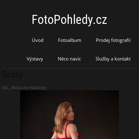
FotoPohledy.cz
Úvod
Fotoalbum
Prodej fotografií
Výstavy
Něco navíc
Služby a kontakt
Bessy
DSC_4692a-A4-1024copy