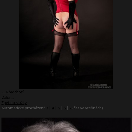
← Předchozí
Další →
Zpět do složky
Automatické procházení:
3
|
4
|
5
|
6
|
7
(čas ve vteřinách)