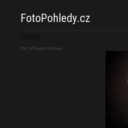
FotoPohledy.cz
Bessy
DSC_4713a-A4-1024copy