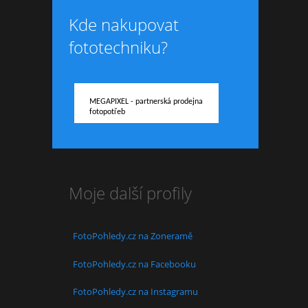
Kde nakupovat
fototechniku?
MEGAPIXEL - partnerská prodejna
fotopotřeb
Moje další profily
FotoPohledy.cz na Zoneramě
FotoPohledy.cz na Facebooku
FotoPohledy.cz na Instagramu