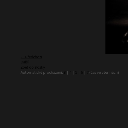
← Předchozí
Další →
Zpět do složky
Automatické procházení:
3
|
4
|
5
|
6
|
7
(čas ve vteřinách)