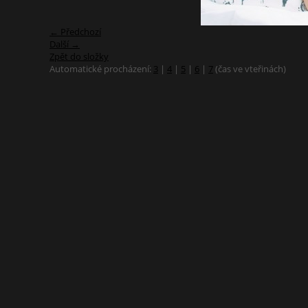
← Předchozí
Další →
Zpět do složky
Automatické procházení:
3
|
4
|
5
|
6
|
7
(čas ve vteřinách)