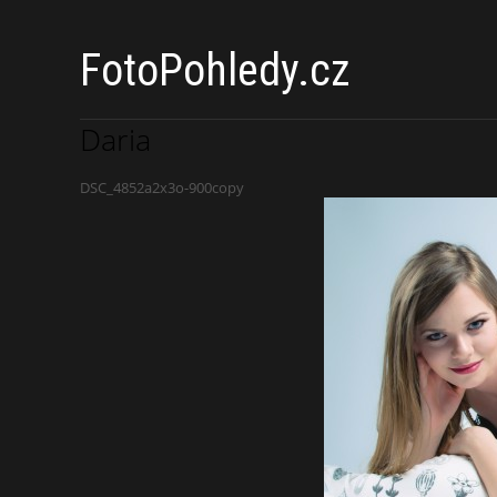
FotoPohledy.cz
Daria
DSC_4852a2x3o-900copy