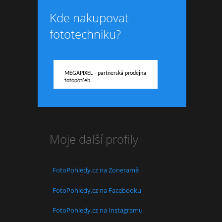
Kde nakupovat
fototechniku?
MEGAPIXEL - partnerská prodejna
fotopotřeb
Moje další profily
FotoPohledy.cz na Zoneramě
FotoPohledy.cz na Facebooku
FotoPohledy.cz na Instagramu