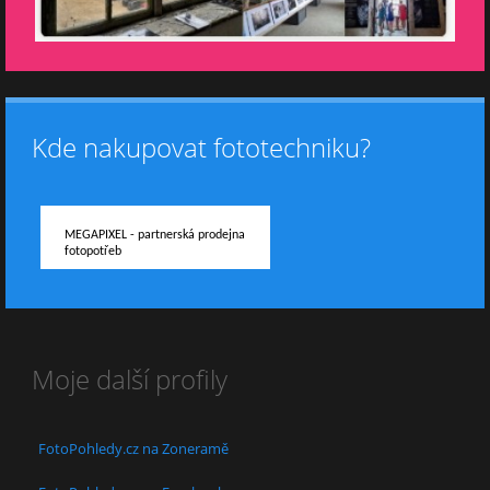
Kde nakupovat fototechniku?
MEGAPIXEL - partnerská prodejna
fotopotřeb
Moje další profily
FotoPohledy.cz na Zoneramě