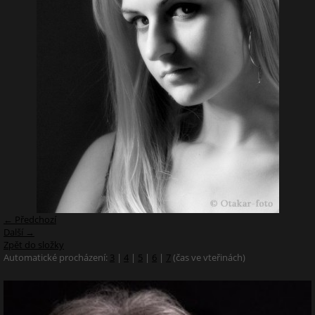
← Předchozí
Další →
Zpět do složky
Automatické procházení:
3
|
4
|
5
|
6
|
7
(čas ve vteřinách)