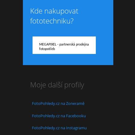
Kde nakupovat
fototechniku?
MEGAPIXEL - partnerská prodejna
fotopotřeb
Moje další profily
FotoPohledy.cz na Zoneramě
FotoPohledy.cz na Facebooku
FotoPohledy.cz na Instagramu