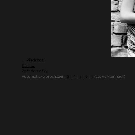
← Předchozí
Další →
Zpět do složky
Automatické procházení:
3
|
4
|
5
|
6
|
7
(čas ve vteřinách)