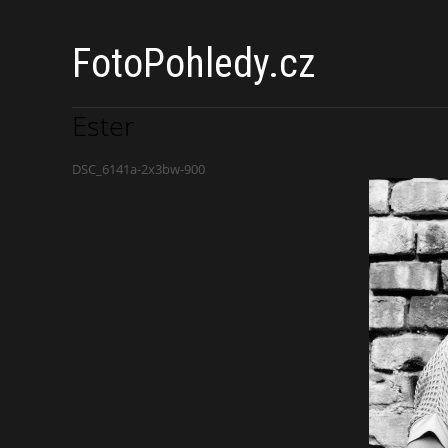
FotoPohledy.cz
Ester
DSC_6141a-2x3bw-900