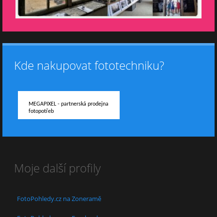
Kde nakupovat fototechniku?
MEGAPIXEL - partnerská prodejna
fotopotřeb
Moje další profily
FotoPohledy.cz na Zoneramě