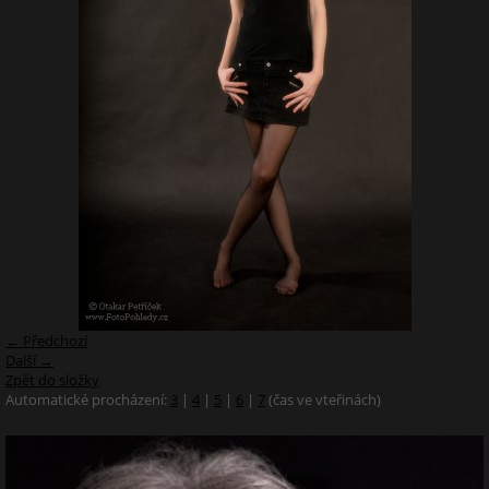
← Předchozí
Další →
Zpět do složky
Automatické procházení:
3
|
4
|
5
|
6
|
7
(čas ve vteřinách)