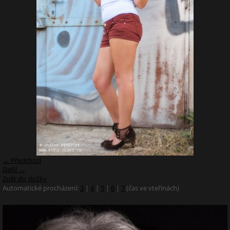
← Předchozí
Další →
Zpět do složky
Automatické procházení:
3
|
4
|
5
|
6
|
7
(čas ve vteřinách)