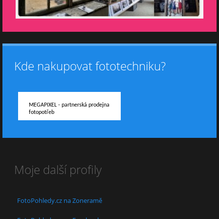
Kde nakupovat fototechniku?
MEGAPIXEL - partnerská prodejna
fotopotřeb
Moje další profily
FotoPohledy.cz na Zoneramě