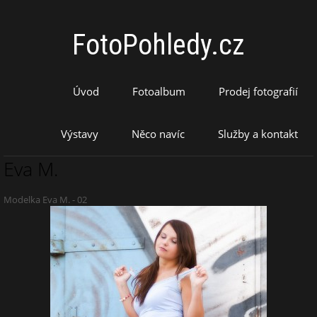
FotoPohledy.cz
Úvod
Fotoalbum
Prodej fotografií
Výstavy
Něco navíc
Služby a kontakt
Eva M.
Modelka Eva M. - 02