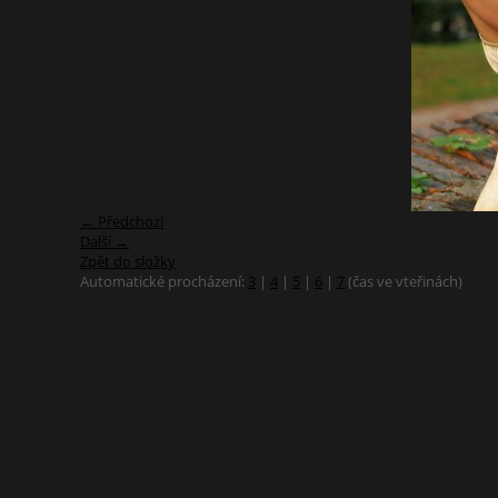
← Předchozí
Další →
Zpět do složky
Automatické procházení:
3
|
4
|
5
|
6
|
7
(čas ve vteřinách)