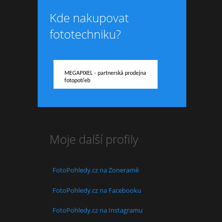
Kde nakupovat
fototechniku?
MEGAPIXEL - partnerská prodejna
fotopotřeb
Moje další profily
FotoPohledy.cz na Zoneramě
FotoPohledy.cz na Facebooku
FotoPohledy.cz na Instagramu