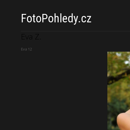
FotoPohledy.cz
Eva Z.
Eva 12