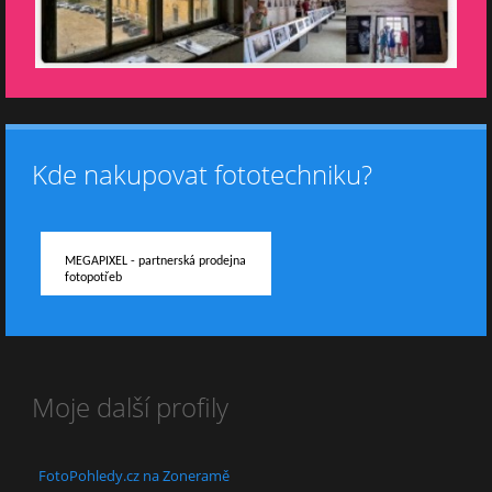
Kde nakupovat fototechniku?
MEGAPIXEL - partnerská prodejna
fotopotřeb
Moje další profily
FotoPohledy.cz na Zoneramě