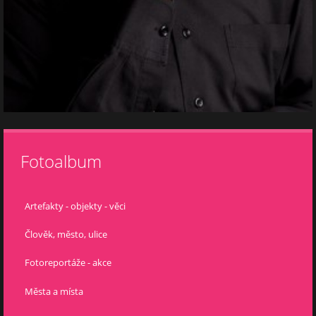
Fotoalbum
Artefakty - objekty - věci
Člověk, město, ulice
Fotoreportáže - akce
Města a místa