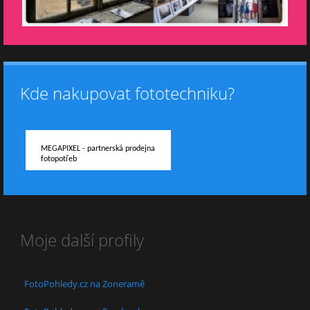
Kde nakupovat fototechniku?
MEGAPIXEL - partnerská prodejna
fotopotřeb
Moje další profily
FotoPohledy.cz na Zoneramě