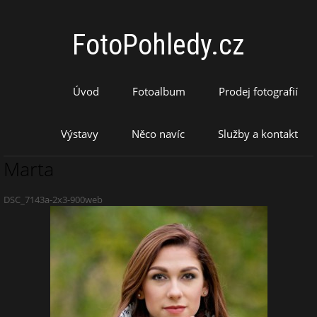
FotoPohledy.cz
Úvod
Fotoalbum
Prodej fotografií
Výstavy
Něco navíc
Služby a kontakt
Marta
DSC_7143a-2x3-900web