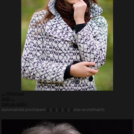
← Předchozí
Další →
Zpět do složky
Automatické procházení:
3
|
4
|
5
|
6
|
7
(čas ve vteřinách)