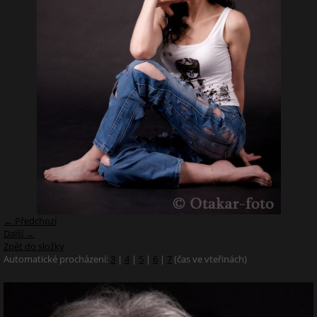
← Předchozí
Další →
Zpět do složky
Automatické procházení:
3
|
4
|
5
|
6
|
7
(čas ve vteřinách)