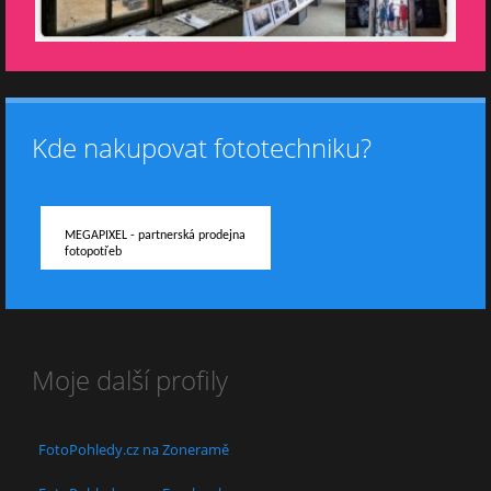
Kde nakupovat fototechniku?
MEGAPIXEL - partnerská prodejna
fotopotřeb
Moje další profily
FotoPohledy.cz na Zoneramě