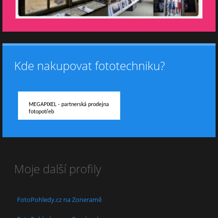
Kde nakupovat fototechniku?
MEGAPIXEL - partnerská prodejna
fotopotřeb
Moje další profily
FotoPohledy.cz na Zoneramě