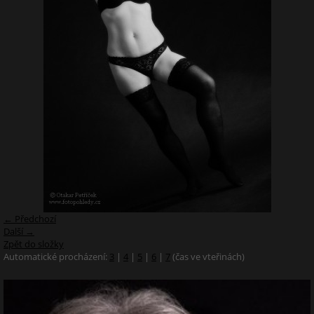
← Předchozí
Další →
Zpět do složky
Automatické procházení:
3
|
4
|
5
|
6
|
7
(čas ve vteřinách)