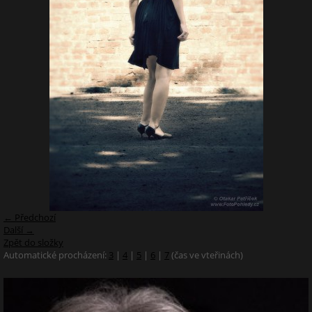
← Předchozí
Další →
Zpět do složky
Automatické procházení:
3
|
4
|
5
|
6
|
7
(čas ve vteřinách)