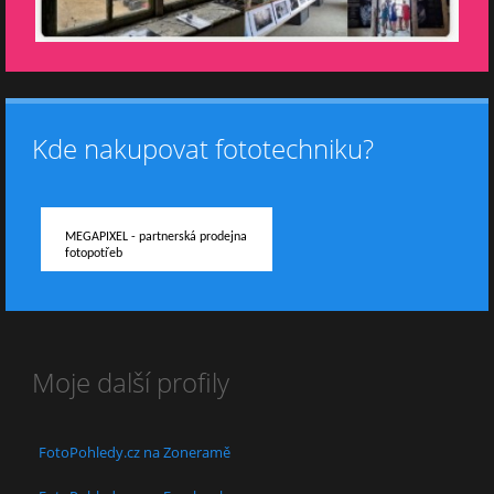
Kde nakupovat fototechniku?
MEGAPIXEL - partnerská prodejna
fotopotřeb
Moje další profily
FotoPohledy.cz na Zoneramě