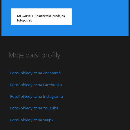
MEGAPIXEL - partnerská prodejna
fotopotřeb
Moje další profily
FotoPohledy.cz na Zoneramě
FotoPohledy.cz na Facebooku
FotoPohledy.cz na Instagramu
FotoPohledy.cz na YouTube
FotoPohledy.cz na 500px