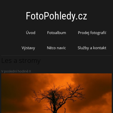
FotoPohledy.cz
Úvod
Fotoalbum
Prodej fotografií
Výstavy
Něco navíc
Služby a kontakt
Les a stromy
V poslední hodině II