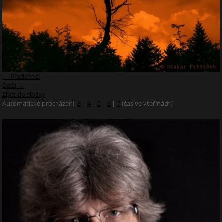
← Předchozí
Další →
Zpět do složky
Automatické procházení:
3
|
4
|
5
|
6
|
7
(čas ve vteřinách)