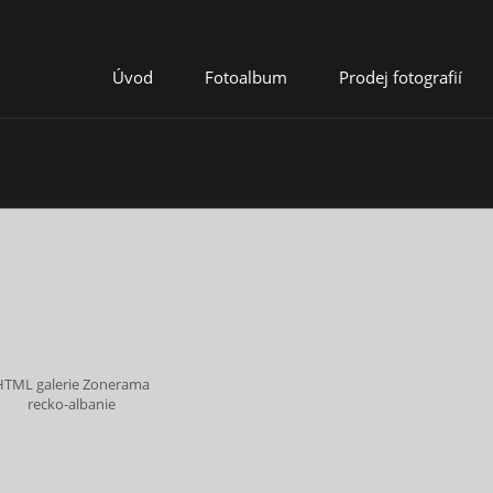
Úvod
Fotoalbum
Prodej fotografií
HTML galerie Zonerama
recko-albanie