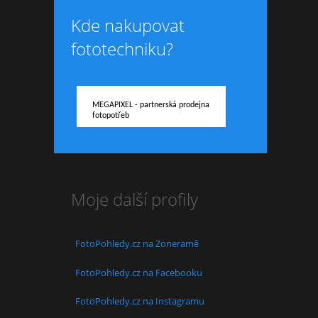
Kde nakupovat
fototechniku?
MEGAPIXEL - partnerská prodejna
fotopotřeb
Moje další profily
FotoPohledy.cz na Zoneramě
FotoPohledy.cz na Facebooku
FotoPohledy.cz na Instagramu