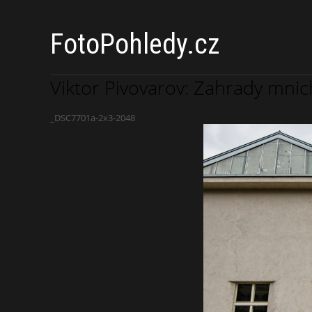
FotoPohledy.cz
Viktor Pivovarov: Zahrady mnic
_DSC7701a-2x3-2048