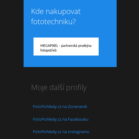
Kde nakupovat
fototechniku?
MEGAPIXEL - partnerská prodejna
fotopotřeb
Moje další profily
FotoPohledy.cz na Zoneramě
FotoPohledy.cz na Facebooku
FotoPohledy.cz na Instagramu