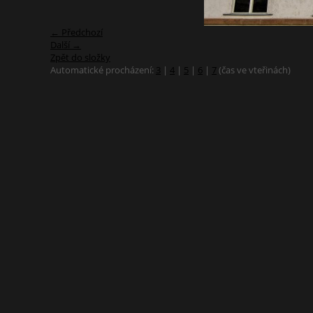
← Předchozí
Další →
Zpět do složky
Automatické procházení:
3
|
4
|
5
|
6
|
7
(čas ve vteřinách)