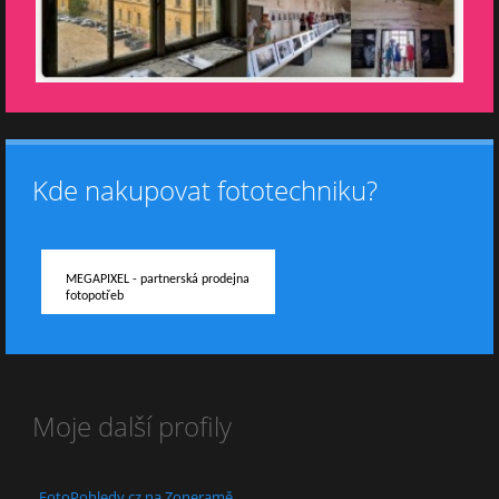
Kde nakupovat fototechniku?
MEGAPIXEL - partnerská prodejna
fotopotřeb
Moje další profily
FotoPohledy.cz na Zoneramě