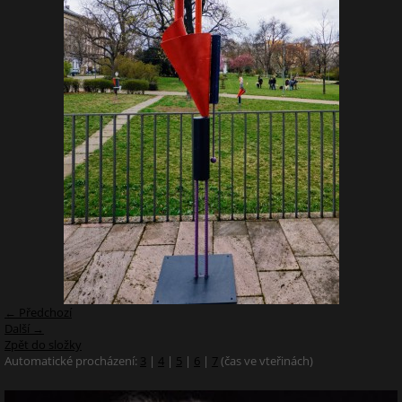
← Předchozí
Další →
Zpět do složky
Automatické procházení:
3
|
4
|
5
|
6
|
7
(čas ve vteřinách)