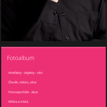
Fotoalbum
Artefakty - objekty - věci
Člověk, město, ulice
Fotoreportáže - akce
Města a místa