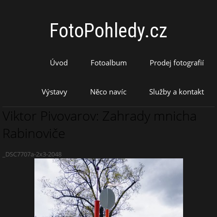
FotoPohledy.cz
Úvod
Fotoalbum
Prodej fotografií
Výstavy
Něco navíc
Služby a kontakt
Viktor Pivovarov: Zahrady mnicha
Rabinoviče
_DSC7707a-2x3-2048