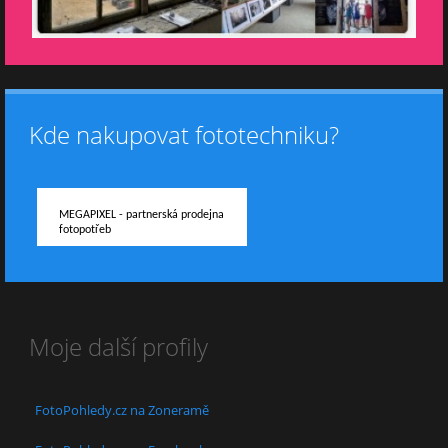
Kde nakupovat fototechniku?
MEGAPIXEL - partnerská prodejna
fotopotřeb
Moje další profily
FotoPohledy.cz na Zoneramě