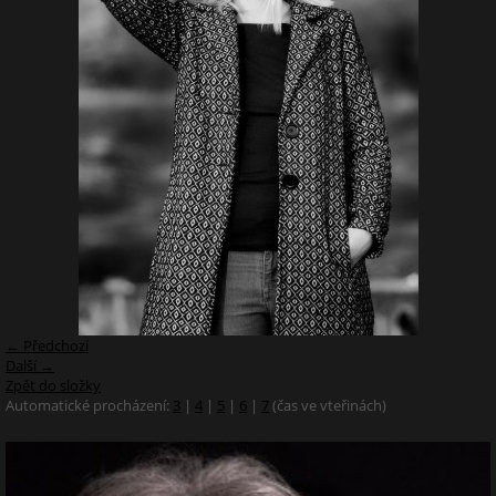
← Předchozí
Další →
Zpět do složky
Automatické procházení:
3
|
4
|
5
|
6
|
7
(čas ve vteřinách)