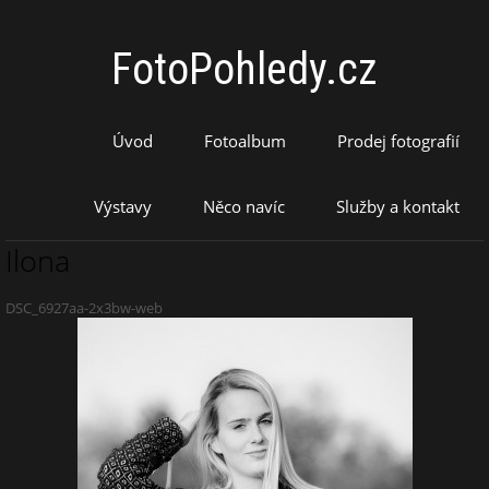
FotoPohledy.cz
Úvod
Fotoalbum
Prodej fotografií
Výstavy
Něco navíc
Služby a kontakt
Ilona
DSC_6927aa-2x3bw-web